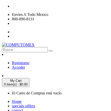
Envios A Todo Mexico
800-890-8131
Registrarse
Acceder
My Cart
0 item(s) - $0.00
El Carro de Compras está vacío.
Home
specials offfers
contact