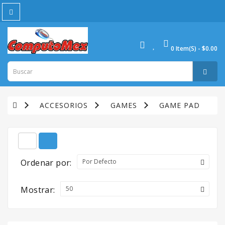
All
Category
0 Item(s) - $0.00
ACCESORIOS
ALARMAS
Y
AUTOMATIZACION
ACCESORIOS
GAMES
GAME PAD
ALMACENAMIENTO
ANTENAS
TELEVISORAS
Ordenar por:
AUDIO
Mostrar:
CABLEADO
ESTRUCTURADO