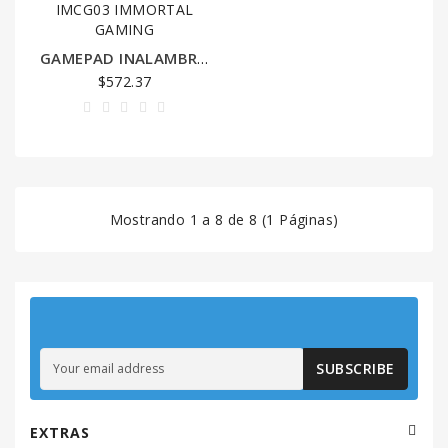
KIOSKO
KITS
GAMEPAD INALAMBRICO PARA CELULAR BLUETOOTH IMCG03 IMMORTAL GAMING
$572.37
LECTOR
DE
CODIGOS
LINEA
BLANCA
Mostrando 1 a 8 de 8 (1 Páginas)
RADIOCOMUNICACION
REDES
REFACCIONES
SUBSCRIBE
GHIA
/
HAIER
EXTRAS