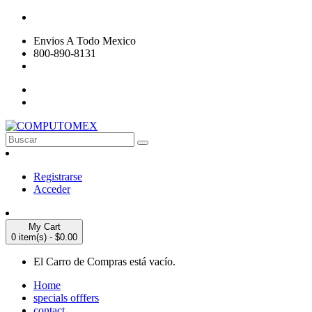
Envios A Todo Mexico
800-890-8131
Registrarse
Acceder
My Cart
0 item(s) - $0.00
El Carro de Compras está vacío.
Home
specials offfers
contact