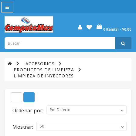
All
Category
0 Item(s) - $0.00
ACCESORIOS
ALARMAS
Y
AUTOMATIZACION
ACCESORIOS
PRODUCTOS DE LIMPIEZA
ALMACENAMIENTO
LIMPIEZA DE INYECTORES
ANTENAS
TELEVISORAS
Ordenar por:
AUDIO
CABLEADO
Mostrar:
ESTRUCTURADO