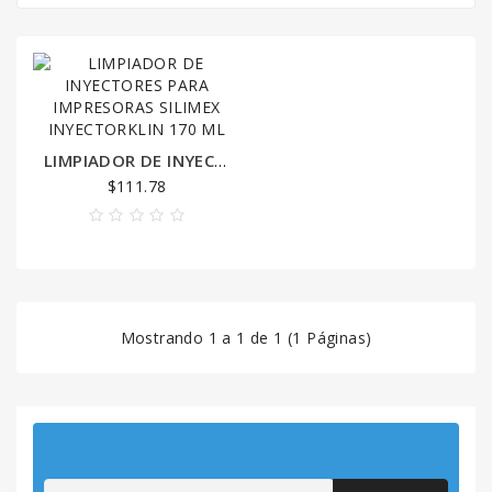
CAJON
DE
DINERO
COMPONENTES
LIMPIADOR DE INYECTORES PARA IMPRESORAS SILIMEX INYECTORKLIN 170 ML
$111.78
COMPUTADORAS
CONTADOR
DE
BILLETES
Mostrando 1 a 1 de 1 (1 Páginas)
CONTROL
DE
ACCESO
CONTROL
ASISTENCIA