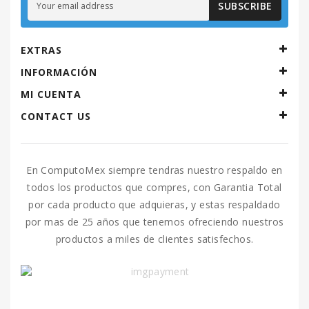
SUBSCRIBE
CONTROLES
DETECCION
EXTRAS
DE
INFORMACIÓN
FUEGO
MI CUENTA
DRONES
CONTACT US
ENERGIA
En ComputoMex siempre tendras nuestro respaldo en
GPS.
todos los productos que compres, con Garantia Total
LUCES
por cada producto que adquieras, y estas respaldado
DE
EMERGENCIA
por mas de 25 años que tenemos ofreciendo nuestros
Y
productos a miles de clientes satisfechos.
TRANSPORTE
IMPRESION