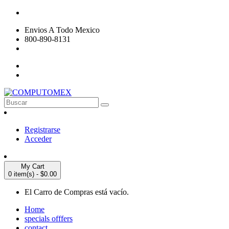
Envios A Todo Mexico
800-890-8131
Registrarse
Acceder
My Cart
0 item(s) - $0.00
El Carro de Compras está vacío.
Home
specials offfers
contact