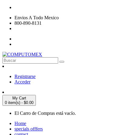
Envios A Todo Mexico
800-890-8131
Registrarse
Acceder
My Cart
0 item(s) - $0.00
El Carro de Compras está vacío.
Home
specials offfers
contact