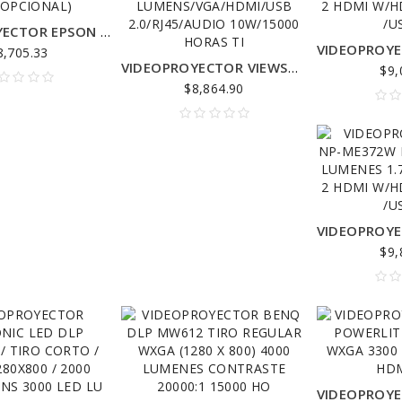
$19,596.5
VIDEOPROYECTOR EPSON POWERLITE X06+ 3 LCD XGA 3.600 LUMENES USB HDMI (WIFI OPCIONAL)
8,705.33
ACCESS POINT + HOSTSPOT + FICHAS 512 CLIENTES + 250 METROS
VIDEOPROYECTOR VIEWSONIC DLP PS600W/ WXGA/3700 LUMENS/VGA/HDMI/USB 2.0/RJ45/AUDIO 10W/15000 HORAS TI
$9,
074.30
$8,864.90
INTERNET ENLACE PUNTO A PUNTO 30 KILOMETROS PAQUETE COMPLETO 450 MEGAS
$6,786.50
$67,193.0
RBGROOVEA ANTENA 15DBI KIT COMPLETO REPARTE INTERNET A 2KM
176.50
$9,
INTERNET ENLACE PUNTO A PUNTO 40 KILOMETROS PAQUETE COMPLETO
$12,596.50