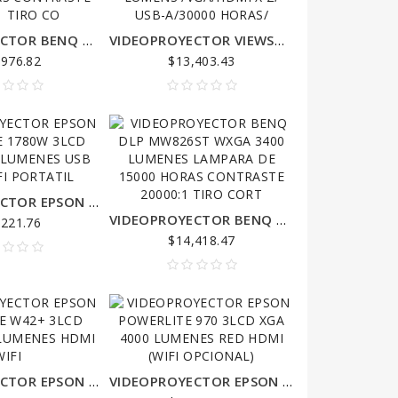
VIDEOPROYECTOR BENQ DLP MX825ST XGA 3300 LUMENES LAMPARA HASTA 15000 HORAS CONTRASTE 20000:1 TIRO CO
VIDEOPROYECTOR VIEWSONIC LED DLP LS600W WXGA 1280X800 /3500 LUMENS /VGA/HDMI X 2/ USB-A/30000 HORAS/
,976.82
$13,403.43
VIDEOPROYECTOR EPSON POWERLITE 1780W 3LCD WXGA 3000 LUMENES USB HDMI WIFI PORTATIL
VIDEOPROYECTOR BENQ DLP MW826ST WXGA 3400 LUMENES LAMPARA DE 15000 HORAS CONTRASTE 20000:1 TIRO CORT
,221.76
$14,418.47
VIDEOPROYECTOR EPSON POWERLITE W42+ 3LCD WXGA 3600 LUMENES HDMI WIFI
VIDEOPROYECTOR EPSON POWERLITE 970 3LCD XGA 4000 LUMENES RED HDMI (WIFI OPCIONAL)