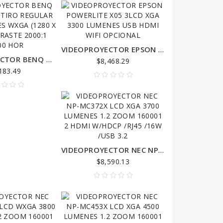
VIDEOPROYECTOR EPSON POWERLITE X05 3LCD XGA 3300 LUMENES USB HDMI WIFI OPCIONAL
VIDEOPROYECTOR BENQ DLP MW550 TIRO REGULAR 3600 LUMENES WXGA (1280 X 800) CONTRASTE 2000:1 15000 HOR
$8,468.29
183.49
INTERNET ENLACE PUNTO A PUNTO 40 KILOMETROS PAQUETE COMPLETO 500 MEGAS
0
VIDEOPROYECTOR NEC NP-MC372X LCD XGA 3700 LUMENES 1.2 ZOOM 160001 2 HDMI W/HDCP /RJ45 /16W /USB 3.2
$8,590.13
INTERNET ENLACE PUNTO A PUNTO 80 KILOMETROS PAQUETE COMPLETO 500 MEGAS