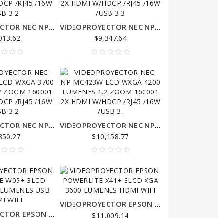
0
VIDEOPROYECTOR NEC NP-MC382W LCD WXGA 3800 LUMENES 1.2 ZOOM 160001 2 HDMI W/HDCP /RJ45 /16W /USB 3.2
VIDEOPROYECTOR NEC NP-MC453X LCD XGA 4500 LUMENES 1.2 ZOOM 160001 2X HDMI W/HDCP /RJ45 /16W /USB 3.3
013.62
$9,347.64
INTERNET ENLACE PUNTO A PUNTO 80 KILOMETROS PAQUETE COMPLETO 1.5 GIGAS
0
VIDEOPROYECTOR NEC NP-ME372W LCD WXGA 3700 LUMENES 1.7 ZOOM 160001 2 HDMI W/HDCP /RJ45 /16W /USB 3.2
VIDEOPROYECTOR NEC NP-MC423W LCD WXGA 4200 LUMENES 1.2 ZOOM 160001 2X HDMI W/HDCP /RJ45 /16W /USB 3.
850.27
$10,158.77
VIDEOPROYECTOR EPSON POWERLITE X41+ 3LCD XGA 3600 LUMENES HDMI WIFI
VIDEOPROYECTOR EPSON POWERLITE W05+ 3LCD WXGA 3300 LUMENES USB HDMI WIFI
$11,009.14