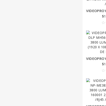
$1
$1