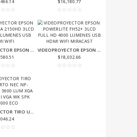
,466.14
$16,180.77
VIDEOPROYECTOR EPSON HOME CINEMA 2150HD 3LCD 1080P 2500 LUMENES USB HDMI WIFI
VIDEOPROYECTOR EPSON POWERLITE FH52+ 3LCD FULL HD 4000 LUMENES USB HDMI WIFI MIRACAST
,580.51
$18,032.66
VIDEOPROYECTOR TIRO ULTRA CORTO NEC NP-UM361X LCD 3600 LUM XGA USB 2 HDMI VGA WK SPK 20W 6000 ECO
,046.24