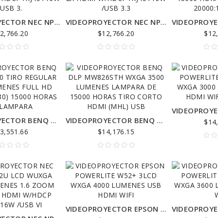
VIDEOPROYECTOR NEC NP-ME423W LCD WXGA 4200 LUMENES 1.7 ZOOM 160001 2X HDMI W/HDCP /RJ45 /16W /USB 3.
VIDEOPROYECTOR NEC NP-ME453X LCD XGA 4500 LUMENES 1.7 ZOOM 160001 2X HDMI W/HDCP /RJ45 /16W /USB 3.3
2,766.20
$12,766.20
$12
VIDEOPROYECTOR BENQ DLP MH560 TIRO REGULAR 3800 LUMENES FULL HD (1920 X 1080) 15000 HORAS DE LAMPARA
VIDEOPROYECTOR BENQ DLP MW826STH WXGA 3500 LUMENES LAMPARA DE 15000 HORAS TIRO CORTO HDMI (MHL) USB
$14
3,551.66
$14,176.15
VIDEOPROYECTOR EPSON POWERLITE W52+ 3LCD WXGA 4000 LUMENES USB HDMI WIFI