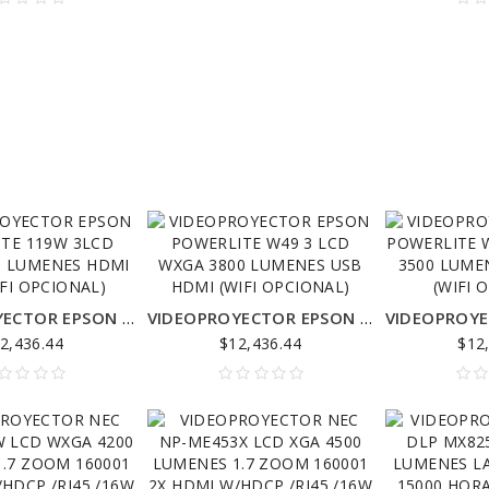
d
sagittis nibh, id
ortor
consectetur elit tortor
efficitur elit.
VIDEOPROYECTOR EPSON POWERLITE 119W 3LCD WXGA 4000 LUMENES HDMI RED (WIFI OPCIONAL)
VIDEOPROYECTOR EPSON POWERLITE W49 3 LCD WXGA 3800 LUMENES USB HDMI (WIFI OPCIONAL)
2,436.44
$12,436.44
$12