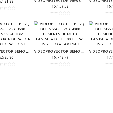
VIDEOPROYECTOR VIEWSONIC DLP PA503S SVGA/3800 LUMENS/VGA/HDMI/15000 HORAS/TIRO NORMAL
5,121.28
$5,159.52
$6,
VIDEOPROYECTOR BENQ DLP MS550 SVGA 3600 LUMENES SVGA HDMI LAMPARA LARGA DURACION DE 15000 HORAS CONT
VIDEOPROYECTOR BENQ DLP MS560 SVGA 4000 LUMENES HDMI 1.4 LAMPARA DE 15000 HORAS USB TIPO A BOCINA 1
6,525.80
$6,742.79
$7,