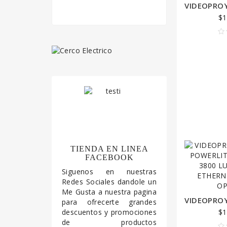
$1
Orando BLo
TIENDA EN LINEA
FACEBOOK
Fusce et ipsum dign
Siguenos en nuestras
consectetur augue
Redes Sociales dandole un
consectetur ante. 
Me Gusta a nuestra pagina
para ofrecerte grandes
condimentum, ero
descuentos y promociones
$1
lacinia pretium, di
de productos