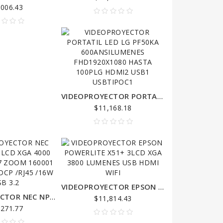
,006.43
VIDEOPROYECTOR PORTATIL LED LG PF50KA 600ANSILUMENES FHD1920X1080 HASTA 100PLG HDMI2 USB1 USBTIPOC1
$11,168.18
VIDEOPROYECTOR EPSON POWERLITE X51+ 3LCD XGA 3800 LUMENES USB HDMI WIFI
VIDEOPROYECTOR NEC NP-ME402X LCD XGA 4000 LUMENES 1.7 ZOOM 160001 2 HDMI W/HDCP /RJ45 /16W /USB 3.2
$11,814.43
,271.77