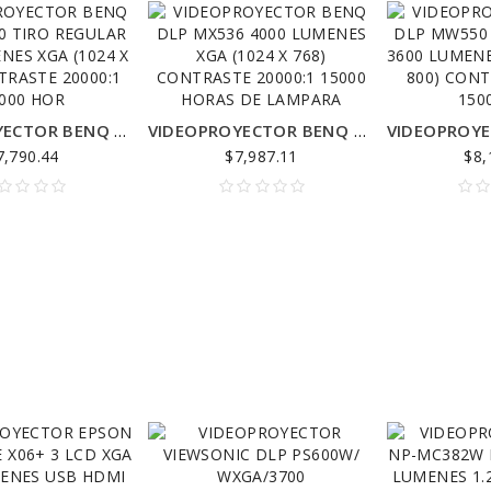
VIDEOPROYECTOR BENQ DLP MX550 TIRO REGULAR 3600 LUMENES XGA (1024 X 768) CONTRASTE 20000:1 15000 HOR
VIDEOPROYECTOR BENQ DLP MX536 4000 LUMENES XGA (1024 X 768) CONTRASTE 20000:1 15000 HORAS DE LAMPARA
7,790.44
$7,987.11
$8,
INTERNET ENLACE PUNTO A PUNTO 20 KILOMETROS PAQUETE COMPLETO
INTERNET ENLACE PUNTO A PUNTO 30 KILOMETROS PAQUETE COMPLETO
884.30
$5,736.50
$15,326.5
RBGROOVEA ANTENA 15DBI PROFESIONAL + POE PAQUETE COMPLETO
ANTENAS ENLACE MIMOSA B5-LITE 2 RADIOS BACKHAUL PTP 750 MBPS
986.50
$6,124.30