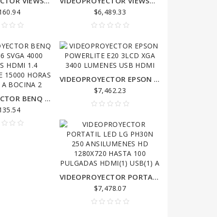
VIDEOPROYECTOR VIEWSONIC DLP PA503X/XGA/3800 LUMENS/VGA/HDMI/15000 HORAS/TIRO NORMAL
VIDEOPROYECTOR VIEWSONIC DLP PA503W/WXGA/3800 LUMENS/VGA/HDMI/10000 HORAS/TIRO NORMAL
160.94
$6,489.33
VIDEOPROYECTOR EPSON POWERLITE E20 3LCD XGA 3400 LUMENES USB HDMI
$7,462.23
VIDEOPROYECTOR BENQ DLP MS536 SVGA 4000 LUMENES HDMI 1.4 LAMPARA DE 15000 HORAS USB TIPO A BOCINA 2
135.54
VIDEOPROYECTOR PORTATIL LED LG PH30N 250 ANSILUMENES HD 1280X720 HASTA 100 PULGADAS HDMI(1) USB(1) A
$7,478.07