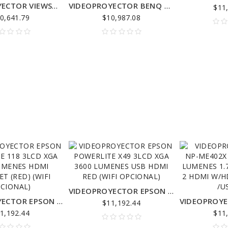
VIDEOPROYECTOR VIEWSONIC LED DLP LS550WH / TIRO CORTO / WXGA 1280X800 / 2000 ANSILUMENS 3000 LED LU
VIDEOPROYECTOR BENQ DLP MW612 TIRO REGULAR WXGA (1280 X 800) 4000 LUMENES CONTRASTE 20000:1 15000 HO
$11
0,641.79
$10,987.08
om
Orando BLoom
issim,
Fusce et ipsum dignissim,
 ut,
consectetur augue ut,
VIDEOPROYECTOR EPSON POWERLITE X49 3LCD XGA 3600 LUMENES USB HDMI RED (WIFI OPCIONAL)
Donec
consectetur ante. Donec
VIDEOPROYECTOR EPSON POWERLITE 118 3LCD XGA 3800 LUMENES HDMI ETHERNET (RED) (WIFI OPCIONAL)
$11,192.44
s non
condimentum, eros non
1,192.44
$11
am enim
lacinia pretium, diam enim